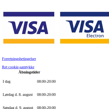
Forretningsbetingelser
Ret cookie-samtykke
Åbningstider
I dag
0
8
:
0
0
-
20
:
0
0
Lørdag d. 8. august
0
8
:
0
0
-
20
:
0
0
Søndag d. 9. august
0
8
:
0
0
-
20
:
0
0