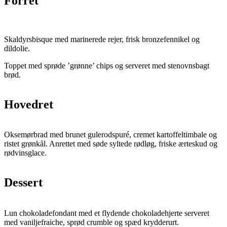
Forret
Skaldyrsbisque med marinerede rejer, frisk bronzefennikel og
dildolie.
Toppet med sprøde ’grønne’ chips og serveret med stenovnsbagt
brød.
Hovedret
Oksemørbrad med brunet gulerodspuré, cremet kartoffeltimbale og
ristet grønkål. Anrettet med søde syltede rødløg, friske ærteskud og
rødvinsglace.
Dessert
Lun chokoladefondant med et flydende chokoladehjerte serveret
med vaniljefraiche, sprød crumble og spæd krydderurt.