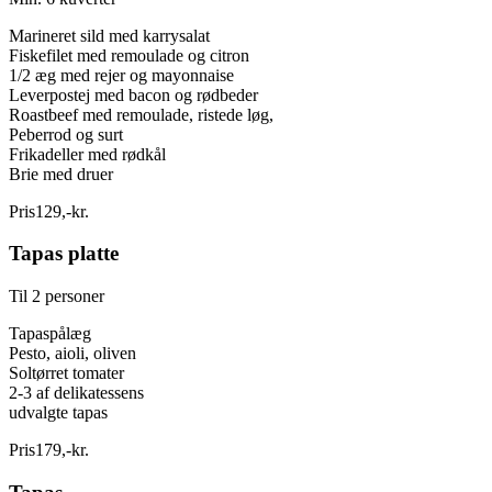
Marineret sild med karrysalat
Fiskefilet med remoulade og citron
1/2 æg med rejer og mayonnaise
Leverpostej med bacon og rødbeder
Roastbeef med remoulade, ristede løg,
Peberrod og surt
Frikadeller med rødkål
Brie med druer
Pris
129
,
-
kr.
Tapas platte
Til 2 personer
Tapaspålæg
Pesto, aioli, oliven
Soltørret tomater
2-3 af delikatessens
udvalgte tapas
Pris
179
,
-
kr.