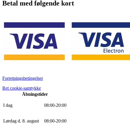
Betal med følgende kort
Forretningsbetingelser
Ret cookie-samtykke
Åbningstider
I dag
0
8
:
0
0
-
20
:
0
0
Lørdag d. 8. august
0
8
:
0
0
-
20
:
0
0