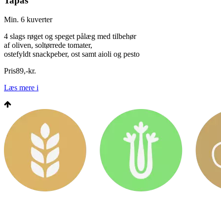
Tapas
Min. 6 kuverter
4 slags røget og speget pålæg med tilbehør
af oliven, soltørrede tomater,
ostefyldt snackpeber, ost samt aioli og pesto
Pris
89
,
-
kr.
Læs mere
i