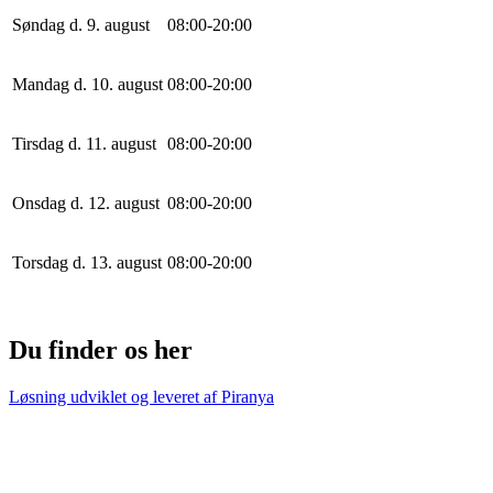
Søndag d. 9. august
0
8
:
0
0
-
20
:
0
0
Mandag d. 10. august
0
8
:
0
0
-
20
:
0
0
Tirsdag d. 11. august
0
8
:
0
0
-
20
:
0
0
Onsdag d. 12. august
0
8
:
0
0
-
20
:
0
0
Torsdag d. 13. august
0
8
:
0
0
-
20
:
0
0
Du finder os her
Løsning udviklet og leveret af
Piranya