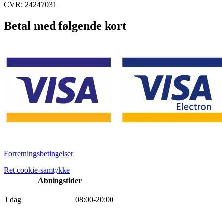
CVR: 24247031
Betal med følgende kort
Forretningsbetingelser
Ret cookie-samtykke
Åbningstider
I dag
0
8
:
0
0
-
20
:
0
0