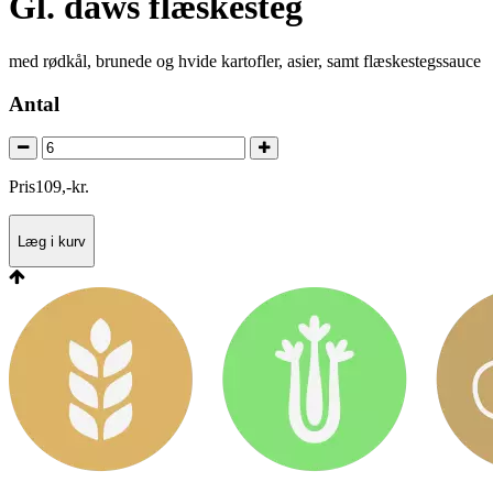
Gl. daws flæskesteg
med rødkål, brunede og hvide kartofler, asier, samt flæskestegssauce
Antal
Pris
109
,
-
kr.
Læg i kurv