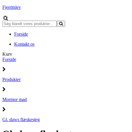
Fjerritslev
Forside
Kontakt os
Kurv
Forside
Produkter
Mormor mad
Gl. daws flæskesteg