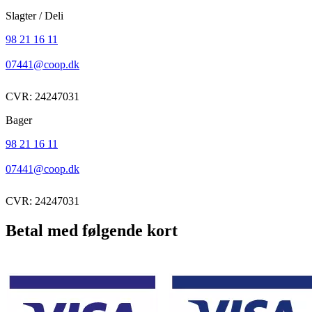
Slagter / Deli
98 21 16 11
07441@coop.dk
CVR: 24247031
Bager
98 21 16 11
07441@coop.dk
CVR: 24247031
Betal med følgende kort