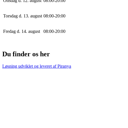
Onsdag d. 12. august
0
8
:
0
0
-
20
:
0
0
Torsdag d. 13. august
0
8
:
0
0
-
20
:
0
0
Fredag d. 14. august
0
8
:
0
0
-
20
:
0
0
Du finder os her
Løsning udviklet og leveret af
Piranya