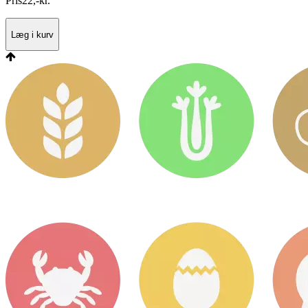
Pris
22
,
-
kr.
Læg i kurv