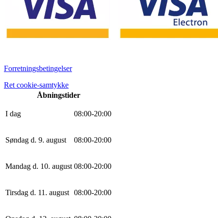
Forretningsbetingelser
Ret cookie-samtykke
Åbningstider
I dag
0
8
:
0
0
-
20
:
0
0
Søndag d. 9. august
0
8
:
0
0
-
20
:
0
0
Mandag d. 10. august
0
8
:
0
0
-
20
:
0
0
Tirsdag d. 11. august
0
8
:
0
0
-
20
:
0
0