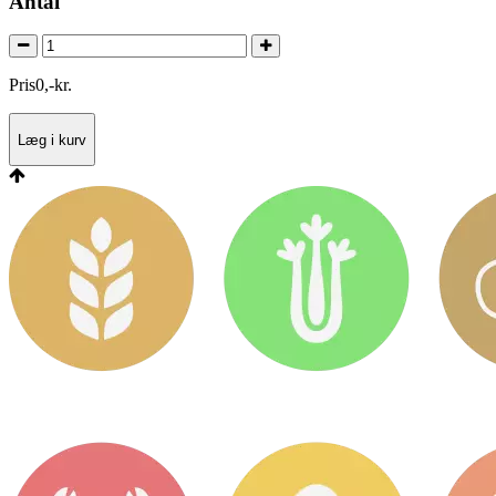
Antal
Pris
0
,
-
kr.
Læg i kurv