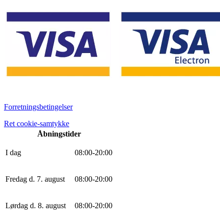
Forretningsbetingelser
Ret cookie-samtykke
Åbningstider
I dag
0
8
:
0
0
-
20
:
0
0
Fredag d. 7. august
0
8
:
0
0
-
20
:
0
0
Lørdag d. 8. august
0
8
:
0
0
-
20
:
0
0